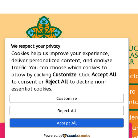
We respect your privacy
Protegemos
Explora
hay mu
Cookies help us improve your experience,
todas las
maneras
Nosotrxs

deliver personalized content, and analyze
formas de
ayudar
traffic. You can choose which cookies to
vida
Viveros

allow by clicking
Customize
. Click
Accept All
mientras
Contáct
Hermanos
construimos
to consent or
Reject All
to decline non-
RaveForesta
maneras
essential cookies.

Quiero 
Festival
sostenibles
Customize
volunta
de habitar
los
Reject All
territorios
Quier
Accept All
adoptar
HAZ TU DONACIÓN PARA RECIBIR TU BOLETA DE
Powered by
INGRESO